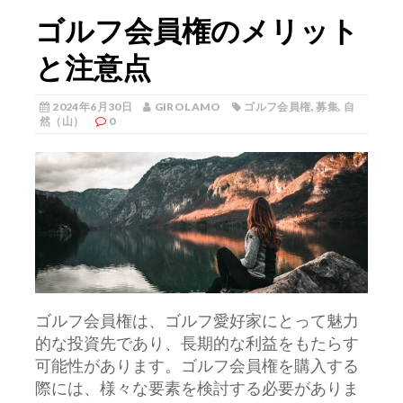
ゴルフ会員権のメリット
と注意点
2024年6月30日
GIROLAMO
ゴルフ会員権
,
募集
,
自
然（山）
0
ゴルフ会員権は、ゴルフ愛好家にとって魅力
的な投資先であり、長期的な利益をもたらす
可能性があります。
ゴルフ会員権を購入する
際には、様々な要素を検討する必要がありま